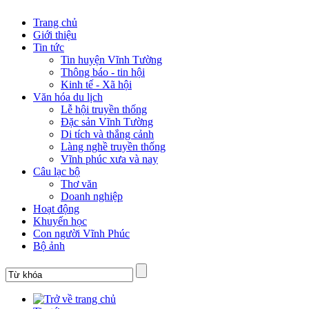
Trang chủ
Giới thiệu
Tin tức
Tin huyện Vĩnh Tường
Thông báo - tin hội
Kinh tế - Xã hội
Văn hóa du lịch
Lễ hội truyền thống
Đặc sản Vĩnh Tường
Di tích và thắng cảnh
Làng nghề truyền thống
Vĩnh phúc xưa và nay
Câu lạc bộ
Thơ văn
Doanh nghiệp
Hoạt động
Khuyến học
Con người Vĩnh Phúc
Bộ ảnh