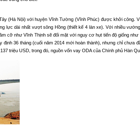
Tây (Hà Nội) với huyện Vĩnh Tường (Vĩnh Phúc) được khởi công. Với 
ng lực dài nhất vượt sông Hồng (thiết kế 4 làn xe). Với nhiều vướn
tầm cỡ như Vĩnh Thịnh sẽ đối mặt với nguy cơ hụt tiến độ giống như k
quy định 36 tháng (cuối năm 2014 mới hoàn thành), nhưng chỉ chưa 
 137 triệu USD, trong đó, nguồn vốn vay ODA của Chính phủ Hàn Quố