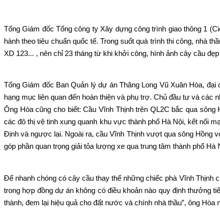
Tổng Giám đốc Tổng công ty Xây dựng công trình giao thông 1 (Cie
hành theo tiêu chuẩn quốc tế. Trong suốt quá trình thi công, nhà th
XD 123... , nên chỉ 23 tháng từ khi khởi công, hình ảnh cây cầu đ
Tổng Giám đốc Ban Quản lý dự án Thăng Long Vũ Xuân Hòa, đại diệ
hạng mục liên quan đến hoàn thiện và phụ trợ. Chủ đầu tư và các n
Ông Hòa cũng cho biết: Cầu Vĩnh Thịnh trên QL2C bắc qua sông Hồ
các đô thị vệ tinh xung quanh khu vực thành phố Hà Nội, kết nối 
Định và ngược lại. Ngoài ra, cầu Vĩnh Thịnh vượt qua sông Hồng với
góp phần quan trọng giải tỏa lượng xe qua trung tâm thành phố Hà N
Để nhanh chóng có cây cầu thay thế những chiếc phà Vĩnh Thịnh cũ
trong hợp đồng dự án không có điều khoản nào quy định thưởng ti
thành, đem lại hiệu quả cho đất nước và chính nhà thầu”, ông Hòa n