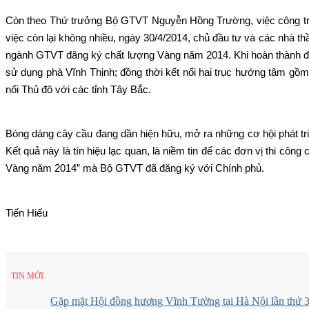
Còn theo Thứ trưởng Bộ GTVT Nguyễn Hồng Trường, việc công trìn
việc còn lại không nhiều, ngày 30/4/2014, chủ đầu tư và các nhà th
ngành GTVT đăng ký chất lượng Vàng năm 2014. Khi hoàn thành đưa
sử dụng phà Vĩnh Thịnh; đồng thời kết nối hai trục hướng tâm gồ
nối Thủ đô với các tỉnh Tây Bắc.
Bóng dáng cây cầu đang dần hiện hữu, mở ra những cơ hội phát tr
Kết quả này là tín hiệu lạc quan, là niềm tin để các đơn vị thi cô
Vàng năm 2014” mà Bộ GTVT đã đăng ký với Chính phủ.
Tiến Hiếu
TIN MỚI
Gặp mặt Hội đồng hương Vĩnh Tường tại Hà Nội lần thứ