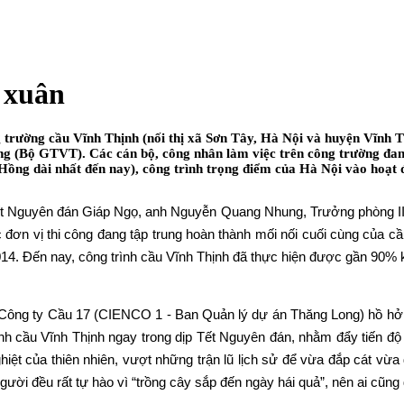
 xuân
rường cầu Vĩnh Thịnh (nối thị xã Sơn Tây, Hà Nội và huyện Vĩnh Tườ
ng (Bộ GTVT). Các cán bộ, công nhân làm việc trên công trường đan
Hồng dài nhất đến nay), công trình trọng điểm của Hà Nội vào hoạt 
ết Nguyên đán Giáp Ngọ, anh Nguyễn Quang Nhung, Trưởng phòng II (
các đơn vị thi công đang tập trung hoàn thành mối nối cuối cùng của c
4. Đến nay, công trình cầu Vĩnh Thịnh đã thực hiện được gần 90% k
Công ty Cầu 17 (CIENCO 1 - Ban Quản lý dự án Thăng Long) hồ hởi
ính cầu Vĩnh Thịnh ngay trong dịp Tết Nguyên đán, nhằm đẩy tiến độ
ghiệt của thiên nhiên, vượt những trận lũ lịch sử để vừa đắp cát vừa
i đều rất tự hào vì “trồng cây sắp đến ngày hái quả”, nên ai cũng đ