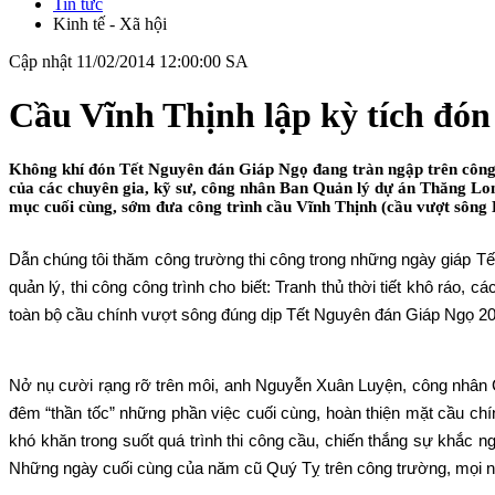
Tin tức
Kinh tế - Xã hội
Cập nhật 11/02/2014 12:00:00 SA
Cầu Vĩnh Thịnh lập kỳ tích đón
Không khí đón Tết Nguyên đán Giáp Ngọ đang tràn ngập trên công t
của các chuyên gia, kỹ sư, công nhân Ban Quản lý dự án Thăng Lo
mục cuối cùng, sớm đưa công trình cầu Vĩnh Thịnh (cầu vượt sông 
Dẫn chúng tôi thăm công trường thi công trong những ngày giáp T
quản lý, thi công công trình cho biết: Tranh thủ thời tiết khô ráo, 
toàn bộ cầu chính vượt sông đúng dịp Tết Nguyên đán Giáp Ngọ 201
Nở nụ cười rạng rỡ trên môi, anh Nguyễn Xuân Luyện, công nhân 
đêm “thần tốc” những phần việc cuối cùng, hoàn thiện mặt cầu ch
khó khăn trong suốt quá trình thi công cầu, chiến thắng sự khắc n
Những ngày cuối cùng của năm cũ Quý Tỵ trên công trường, mọi ngườ