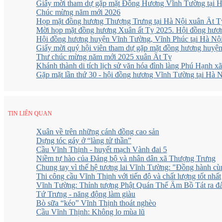
Giấy mời tham dự gặp mặt Đồng Hương Vĩnh Tường tại Hà
Chúc mừng năm mới 2026
Họp mặt đồng hương Thượng Trưng tại Hà Nội xuân Ất T
Mời họp mặt đồng hương Xuân ất Tỵ 2025. Hội đồng hươ
Hội đồng hương huyện Vĩnh Tường, Vĩnh Phúc tại Hà Nội
Giấy mời quý hội viên tham dự gặp mặt đồng hương huyện 
Thư chúc mừng năm mới 2025 xuân Ất Tỵ
Khánh thành di tích lịch sử văn hóa đình làng Phú Hạnh 
Gặp mặt lần thứ 30 - hội đồng hương Vĩnh Tường tại Hà 
TIN LIÊN QUAN
Xuân về trên những cánh đồng cao sản
Dựng tóc gáy ở “làng tử thần”
Cầu Vĩnh Thịnh - huyết mạch Vành đai 5
Niềm tự hào của Đảng bộ và nhân dân xã Thượng Trưng
Chung tay vì thế hệ tương lai Vĩnh Tường: "Đồng hành cùn
Thi công cầu Vĩnh Thịnh với tiến độ và chất lượng tốt nhất
Vĩnh Tường: Thỉnh tượng Phật Quán Thế Âm Bồ Tát ra đả
Tứ Trưng - năng động làm giàu
Bò sữa “kéo” Vĩnh Thịnh thoát nghèo
Cầu Vĩnh Thịnh: Không lo mùa lũ