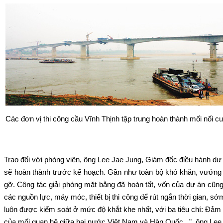
Các đơn vị thi công cầu Vĩnh Thịnh tập trung hoàn thành mối nối c
Trao đổi với phóng viên, ông Lee Jae Jung, Giám đốc điều hành dự
sẽ hoàn thành trước kế hoạch. Gần như toàn bộ khó khăn, vướng 
gỡ. Công tác giải phóng mặt bằng đã hoàn tất, vốn của dự án cũn
các nguồn lực, máy móc, thiết bị thi công để rút ngắn thời gian, 
luôn được kiểm soát ở mức độ khắt khe nhất, với ba tiêu chí: Đảm b
của mối quan hệ giữa hai nước Việt Nam và Hàn Quốc...”, ông Lee 