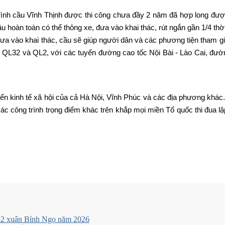
h cầu Vĩnh Thịnh được thi công chưa đầy 2 năm đã hợp long được 
ầu hoàn toàn có thể thông xe, đưa vào khai thác, rút ngắn gần 1/4 thờ
 vào khai thác, cầu sẽ giúp người dân và các phương tiện tham gia 
m QL32 và QL2, với các tuyến đường cao tốc Nội Bài - Lào Cai, đườ
iển kinh tế xã hội của cả Hà Nội, Vĩnh Phúc và các địa phương khá
ng các công trình trọng điểm khác trên khắp mọi miền Tổ quốc thi đua 
 32 xuân Bính Ngọ năm 2026