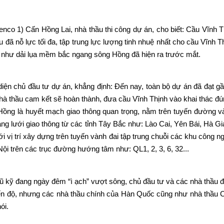
nco 1) Cấn Hồng Lai, nhà thầu thi công dự án, cho biết: Cầu Vĩnh Th
ầu đã nỗ lực tối đa, tập trung lực lượng tinh nhuệ nhất cho cầu Vĩnh 
ẹp như dải lụa mềm bắc ngang sông Hồng đã hiện ra trước mắt.
n chủ đầu tư dự án, khẳng định: Đến nay, toàn bộ dự án đã đạt gần
hà thầu cam kết sẽ hoàn thành, đưa cầu Vĩnh Thịnh vào khai thác đún
ng là huyết mạch giao thông quan trọng, nằm trên tuyến đường vàn
mạng lưới giao thông từ các tỉnh Tây Bắc như: Lào Cai, Yên Bái, Hà 
 vị trí xây dựng trên tuyến vành đai tập trung chuỗi các khu công n
ội trên các trục đường hướng tâm như: QL1, 2, 3, 6, 32...
 kỹ đang ngày đêm “ì ạch” vượt sông, chủ đầu tư và các nhà thầu đã
ến độ, nhưng các nhà thầu chính của Hàn Quốc cũng như nhà thầu Ci
ói.