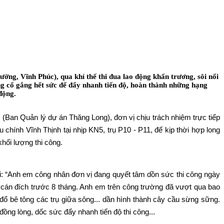
ng, Vĩnh Phúc), qua khí thế thi đua lao động khẩn trương, sôi nổi
g cố gắng hết sức để đẩy nhanh tiến độ, hoàn thành những hạng
động.
Ban Quản lý dự án Thăng Long), đơn vị chịu trách nhiệm trực tiếp
ầu chính Vĩnh Thịnh tại nhịp KN5, trụ P10 - P11, để kịp thời hợp long
hối lượng thi công.
: “Anh em công nhân đơn vị đang quyết tâm dồn sức thi công ngày
 cán đích trước 8 tháng. Anh em trên công trường đã vượt qua bao
 đổ bê tông các trụ giữa sông... dần hình thành cây cầu sừng sững.
ồng lòng, dốc sức đẩy nhanh tiến độ thi công...