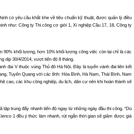
ịnh có yêu cầu khắt khe về tiêu chuẩn kỹ thuật, được quản lý điều
Thịnh như: Công ty Thi công cơ giới 1, Xí nghiệp Cầu 17, 18, Công ty
 90% khối lượng, hơn 10% khối lượng công việc còn lại chỉ là các
g dịp 30/4/2014, vượt tiến độ 8 tháng.
h đai V thuộc vùng Thủ đô Hà Nội. Đây là tuyến vành đai liên kết
Giang, Tuyên Quang với các tỉnh: Hòa Bình, Hà Nam, Thái Bình, Nam
ghệ cao, các khu công nghiệp, du lịch, dân cư nên khi hoàn thành sẽ
 tập trung đẩy nhanh tiến độ ngay từ những ngày đầu thi công. “Dù
enco 1 đều ý thức làm nhanh, rút ngắn thời gian sẽ giảm được giá