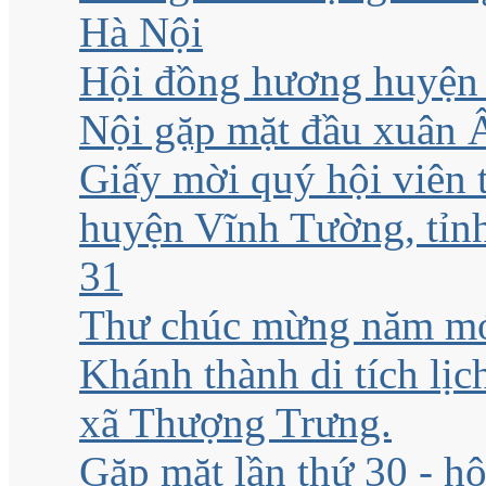
Hà Nội
Hội đồng hương huyện 
Nội gặp mặt đầu xuân 
Giấy mời quý hội viên
huyện Vĩnh Tường, tỉnh
31
Thư chúc mừng năm mớ
Khánh thành di tích lị
xã Thượng Trưng.
Gặp mặt lần thứ 30 - h