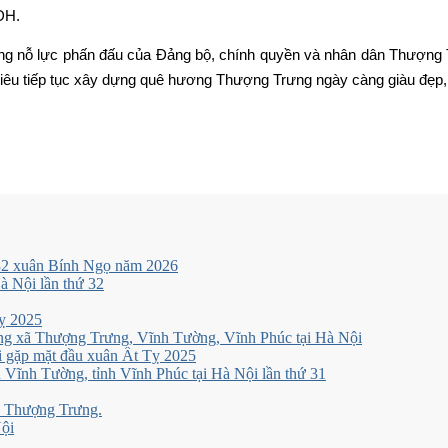
ĐH.
ng nỗ lực phấn đấu của Đảng bộ, chính quyền và nhân dân Thượng 
 tiêu tiếp tục xây dựng quê hương Thượng Trưng ngày càng giàu đẹp,
 32 xuân Bính Ngọ năm 2026
 Nội lần thứ 32
ỵ 2025
ng xã Thượng Trưng, Vĩnh Tường, Vĩnh Phúc tại Hà Nội
 gặp mặt đầu xuân Ất Tỵ 2025
Vĩnh Tường, tỉnh Vĩnh Phúc tại Hà Nội lần thứ 31
xã Thượng Trưng.
Nội