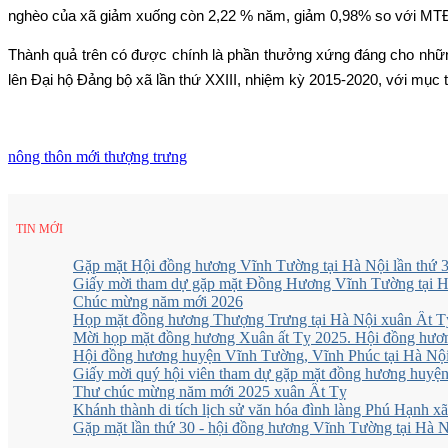
nghèo của xã giảm xuống còn 2,22 % năm, giảm 0,98% so với MT
Thành quả trên có được chính là phần thưởng xứng đáng cho nhữ
lên Đại hộ Đảng bộ xã lần thứ XXIII, nhiệm kỳ 2015-2020, với mục
nông thôn mới
thượng trưng
TIN MỚI
Gặp mặt Hội đồng hương Vĩnh Tường tại Hà Nội lần thứ
Giấy mời tham dự gặp mặt Đồng Hương Vĩnh Tường tại Hà
Chúc mừng năm mới 2026
Họp mặt đồng hương Thượng Trưng tại Hà Nội xuân Ất T
Mời họp mặt đồng hương Xuân ất Tỵ 2025. Hội đồng hươ
Hội đồng hương huyện Vĩnh Tường, Vĩnh Phúc tại Hà Nội
Giấy mời quý hội viên tham dự gặp mặt đồng hương huyện 
Thư chúc mừng năm mới 2025 xuân Ất Tỵ
Khánh thành di tích lịch sử văn hóa đình làng Phú Hạnh 
Gặp mặt lần thứ 30 - hội đồng hương Vĩnh Tường tại Hà 