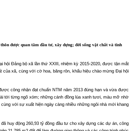
hôn được quan tâm đầu tư, xây dựng; đời sống vật chất và tinh
 hội Đảng bộ xã lần thứ XXIII, nhiệm kỳ 2015-2020, được tận mắt
t của xã, cùng với cờ hoa, băng rôn, khẩu hiệu chào mừng Đại hội
đã được công nhận đạt chuẩn NTM năm 2013 đúng hạn và vừa được
i dài tới từng ngõ xóm; những cánh đồng lúa xanh tươi, màu mỡ nhờ
cùng với sự xuất hiện ngày càng nhiều những ngôi nhà mới khang
 huy động 260,93 tỷ đồng đầu tư cho xây dựng các dự án, công
n trên 21.785 m2 đất để làm đường giao thông và các công trình phúc