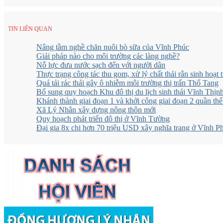
TIN LIÊN QUAN
Nâng tầm nghề chăn nuôi bò sữa của Vĩnh Phúc
Giải pháp nào cho môi trường các làng nghề?
Nỗ lực đưa nước sạch đến với người dân
Thực trạng công tác thu gom, xử lý chất thải rắn sinh hoạt 
Quá tải rác thải gây ô nhiễm môi trường thị trấn Thổ Tang
Bổ sung quy hoạch Khu đô thị du lịch sinh thái Vĩnh Thị
Khánh thành giai đoạn 1 và khởi công giai đoạn 2 quần thể
Xã Lý Nhân xây dựng nông thôn mới
Quy hoạch phát triển đô thị ở Vĩnh Tường
Đại gia 8x chi hơn 70 triệu USD xây nghĩa trang ở Vĩnh P