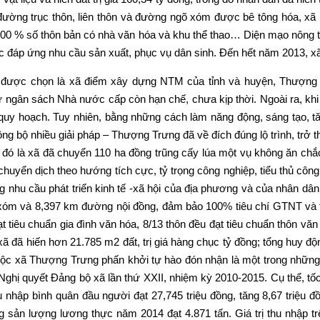
ường trục thôn, liên thôn và đường ngõ xóm được bê tông hóa, xã 
0 % số thôn bản có nhà văn hóa và khu thể thao… Diện mạo nông th
c đáp ứng nhu cầu sản xuất, phục vụ dân sinh. Đến hết năm 2013, xã
hi được chọn là xã điểm xây dựng NTM của tỉnh và huyện, Thượng 
 ngân sách Nhà nước cấp còn hạn chế, chưa kịp thời. Ngoài ra, khi 
o quy hoạch. Tuy nhiên, bằng những cách làm năng động, sáng tạo, 
 đồng bộ nhiều giải pháp – Thượng Trưng đã về đích đúng lộ trình, t
à xã đã chuyển 110 ha đồng trũng cấy lúa một vụ không ăn chắc s
chuyển dịch theo hướng tích cực, tỷ trọng công nghiệp, tiểu thủ công n
ứng nhu cầu phát triển kinh tế -xã hội của địa phương và của
 và 8,397 km đường nội đồng, đảm bảo 100% tiêu chí GTNT và thủy
t tiêu chuẩn gia đình văn hóa, 8/13 thôn đều đạt tiêu chuẩn thôn vă
 xã đã hiến hơn 21.785 m2 đất, trị giá hàng chục tỷ đồng; tổng huy đ
tộc xã Thượng Trưng phấn khởi tự hào đón nhận là một trong những
Nghị quyết Đảng bộ xã lần thứ XXII, nhiệm kỳ 2010-2015. Cụ thể, tốc 
u nhập bình quân đầu người đạt 27,745 triệu đồng, tăng 8,67 triệu 
 sản lượng lương thực năm 2014 đạt 4.871 tấn. Giá trị thu nhập trên