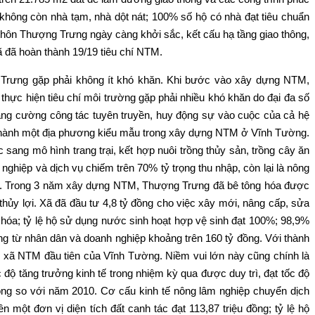
không còn nhà tạm, nhà dột nát; 100% số hộ có nhà đạt tiêu chuẩn
ôn Thượng Trưng ngày càng khởi sắc, kết cấu hạ tầng giao thông,
 đã hoàn thành 19/19 tiêu chí NTM.
Trưng gặp phải không ít khó khăn. Khi bước vào xây dựng NTM,
thực hiện tiêu chí môi trường gặp phải nhiều khó khăn do đại đa số
tăng cường công tác tuyên truyền, huy động sự vào cuộc của cả hệ
rở thành một địa phương kiểu mẫu trong xây dựng NTM ở Vĩnh Tường.
ang mô hình trang trại, kết hợp nuôi trồng thủy sản, trồng cây ăn
ghiệp và dịch vụ chiếm trên 70% tỷ trọng thu nhập, còn lại là nông
 nhân dân. Trong 3 năm xây dựng NTM, Thượng Trưng đã bê tông hóa được
 lợi. Xã đã đầu tư 4,8 tỷ đồng cho việc xây mới, nâng cấp, sửa
n hóa; tỷ lệ hộ sử dụng nước sinh hoạt hợp vệ sinh đạt 100%; 98,9%
ộng từ nhân dân và doanh nghiệp khoảng trên 160 tỷ đồng. Với thành
 xã NTM đầu tiên của Vĩnh Tường. Niềm vui lớn này cũng chính là
độ tăng trưởng kinh tế trong nhiệm kỳ qua được duy trì, đạt tốc độ
đồng so với năm 2010. Cơ cấu kinh tế nông lâm nghiệp chuyển dịch
 một đơn vị diện tích đất canh tác đạt 113,87 triệu đồng; tỷ lệ hộ