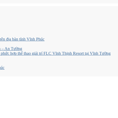
trên địa bàn tỉnh Vĩnh Phúc
nh – An Tường
 phức hợp thể thao giải trí FLC Vĩnh Thịnh Resort tại Vĩnh Tường
húc