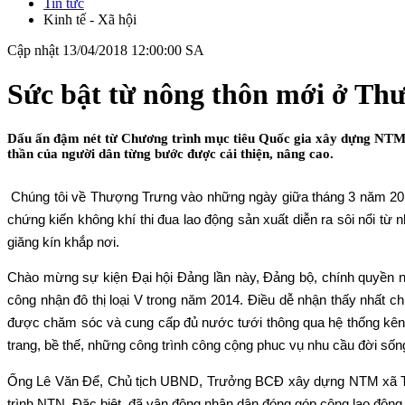
Tin tức
Kinh tế - Xã hội
Cập nhật 13/04/2018 12:00:00 SA
Sức bật từ nông thôn mới ở Th
Dấu ấn đậm nét từ Chương trình mục tiêu Quốc gia xây dựng NTM ở
thần của người dân từng bước được cải thiện, nâng cao.
Chúng tôi về Thượng Trưng vào những ngày giữa tháng 3 năm 2015, k
chứng kiến không khí thi đua lao động sản xuất diễn ra sôi nổi từ
giăng kín khắp nơi.
Chào mừng sự kiện Đại hội Đảng lần này, Đảng bộ, chính quyền
công nhận đô thị loại V trong năm 2014. Điều dễ nhận thấy nhất c
được chăm sóc và cung cấp đủ nước tưới thông qua hệ thống kên
trang, bề thế, những công trình công cộng phuc vụ nhu cầu đời sống
Ống Lê Văn Để, Chủ tịch UBND, Trưởng BCĐ xây dựng NTM xã Th
trình NTN. Đặc biệt, đã vận động nhân dân đóng góp công lao động, 