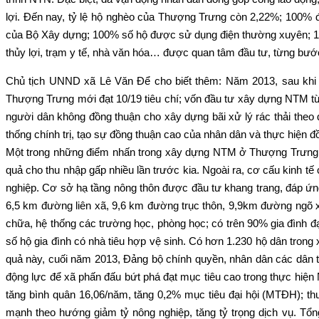
lợi. Đến nay, tỷ lệ hộ nghèo của Thượng Trưng còn 2,22%; 100% đ
của Bộ Xây dựng; 100% số hộ được sử dụng điện thường xuyên; 10
thủy lợi, trạm y tế, nhà văn hóa… được quan tâm đầu tư, từng bướ
Chủ tịch UNND xã Lê Văn Để cho biết thêm: Năm 2013, sau k
Thượng Trưng mới đạt 10/19 tiêu chí; vốn đầu tư xây dựng NTM từ
người dân không đồng thuận cho xây dựng bãi xử lý rác thải the
thống chính trị, tạo sự đồng thuận cao của nhân dân và thực hiện
Một trong những điểm nhấn trong xây dựng NTM ở Thượng Trưng đó l
quả cho thu nhập gấp nhiều lần trước kia. Ngoài ra, cơ cấu kinh tế 
nghiệp. Cơ sở hạ tầng nông thôn được đầu tư khang trang, đáp 
6,5 km đường liên xã, 9,6 km đường trục thôn, 9,9km đường ngõ xóm
chữa, hệ thống các trường học, phòng học; có trên 90% gia đình đạ
số hộ gia đình có nhà tiêu hợp vệ sinh. Có hơn 1.230 hộ dân trong
quả này, cuối năm 2013, Đảng bộ chính quyền, nhân dân các dân 
động lực để xã phấn đấu bứt phá đạt mục tiêu cao trong thực hiện 
tăng bình quân 16,06/năm, tăng 0,2% mục tiêu đại hội (MTĐH); th
mạnh theo hướng giảm tỷ nông nghiệp, tăng tỷ trọng dịch vụ. Tổng