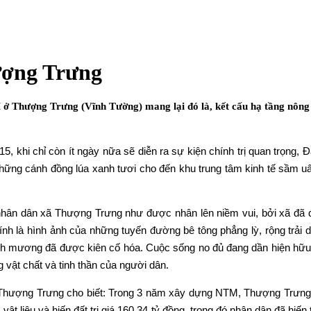
ượng Trưng
 Thượng Trưng (Vĩnh Tường) mang lại đó là, kết cấu hạ tầng nông t
hi chỉ còn ít ngày nữa sẽ diễn ra sự kiện chính trị quan trọng, Đại
 những cánh đồng lúa xanh tươi cho đến khu trung tâm kinh tế sầm uấ
 nhân dân xã Thượng Trưng như được nhân lên niềm vui, bởi xã 
hính là hình ảnh của những tuyến đường bê tông phẳng lỳ, rộng trả
h mương đã được kiên cố hóa. Cuộc sống no đủ đang dần hiện hữu 
 vật chất và tinh thần của người dân.
ượng Trưng cho biết: Trong 3 năm xây dựng NTM, Thượng Trưng đã
vật liệu và hiến đất trị giá 160,34 tỷ đồng, trong đó nhân dân đã hiế