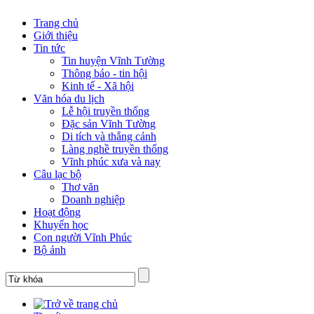
Trang chủ
Giới thiệu
Tin tức
Tin huyện Vĩnh Tường
Thông báo - tin hội
Kinh tế - Xã hội
Văn hóa du lịch
Lễ hội truyền thống
Đặc sản Vĩnh Tường
Di tích và thắng cảnh
Làng nghề truyền thống
Vĩnh phúc xưa và nay
Câu lạc bộ
Thơ văn
Doanh nghiệp
Hoạt động
Khuyến học
Con người Vĩnh Phúc
Bộ ảnh