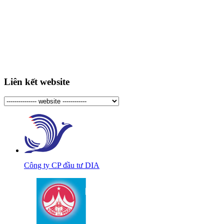
Liên kết website
Công ty CP đầu tư DIA