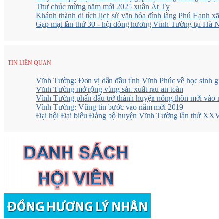
Thư chúc mừng năm mới 2025 xuân Ất Tỵ
Khánh thành di tích lịch sử văn hóa đình làng Phú Hạnh 
Gặp mặt lần thứ 30 - hội đồng hương Vĩnh Tường tại Hà 
TIN LIÊN QUAN
Vĩnh Tường: Đơn vị dẫn đầu tỉnh Vĩnh Phúc về học sinh g
Vĩnh Tường mở rộng vùng sản xuất rau an toàn
Vĩnh Tường phấn đấu trở thành huyện nông thôn mới vào
Vĩnh Tường: Vững tin bước vào năm mới 2019
Đại hội Đại biểu Đảng bộ huyện Vĩnh Tường lần thứ XXV,