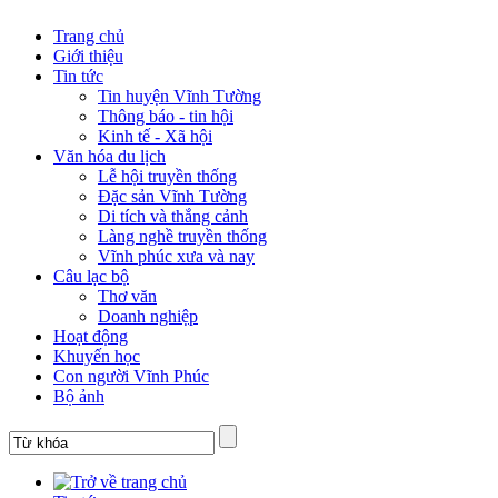
Trang chủ
Giới thiệu
Tin tức
Tin huyện Vĩnh Tường
Thông báo - tin hội
Kinh tế - Xã hội
Văn hóa du lịch
Lễ hội truyền thống
Đặc sản Vĩnh Tường
Di tích và thắng cảnh
Làng nghề truyền thống
Vĩnh phúc xưa và nay
Câu lạc bộ
Thơ văn
Doanh nghiệp
Hoạt động
Khuyến học
Con người Vĩnh Phúc
Bộ ảnh