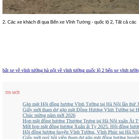
2. Các xe khách đi qua Bến xe Vĩnh Tường - quốc lộ 2, Tất cả các x
bắt xe về vĩnh tường
hà nội về vĩnh tường
quốc lộ 2
bến xe vĩnh tườn
TIN MỚI
Gặp mặt Hội đồng hương Vĩnh Tường tại Hà Nội lần thứ
Giấy mời tham dự gặp mặt Đồng Hương Vĩnh Tường tại Hà
Chúc mừng năm mới 2026
Họp mặt đồng hương Thượng Trưng tại Hà Nội xuân Ất T
Mời họp mặt đồng hương Xuân ất Tỵ 2025. Hội đồng hươ
Hội đồng hương huyện Vĩnh Tường, Vĩnh Phúc tại Hà Nội
Giấy mời quý hội viên tham dự gặp mặt đồng hương huyện 