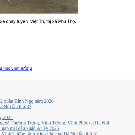
e chạy tuyến Việt Trì, thị xã Phú Thọ.
g
bus vĩnh tường
 32 xuân Bính Ngọ năm 2026
 Nội lần thứ 32
ỵ 2025
ng xã Thượng Trưng, Vĩnh Tường, Vĩnh Phúc tại Hà Nội
 gặp mặt đầu xuân Ất Tỵ 2025
Vĩnh Tường, tỉnh Vĩnh Phúc tại Hà Nội lần thứ 31